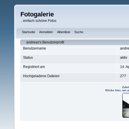
Fotogalerie
...einfach schöne Fotos
Startseite
Anmelden
Albenliste
Suche
andreas's Benutzerprofil
Benutzername
andr
Status
aktiv
Registriert am
14. A
Hochgeladene Dateien
277
Zule
Klicke hier, um 