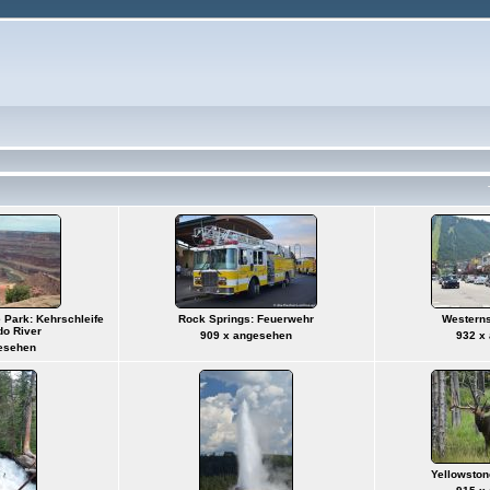
 Park: Kehrschleife
Rock Springs: Feuerwehr
Westerns
do River
909 x angesehen
932 x
esehen
Yellowston