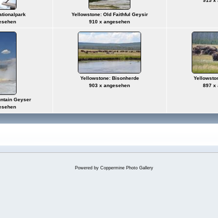
915 x
ationalpark
Yellowstone: Old Faithful Geysir
esehen
910 x angesehen
Yellowstone: Bisonherde
Yellowsto
903 x angesehen
897 x
untain Geyser
esehen
Powered by
Coppermine Photo Gallery