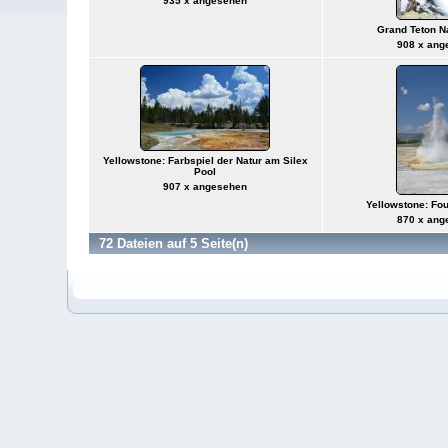
935 x angesehen
Grand Teton N
908 x ang
Yellowstone: Farbspiel der Natur am Silex
Pool
907 x angesehen
Yellowstone: Fo
870 x ang
72 Dateien auf 5 Seite(n)