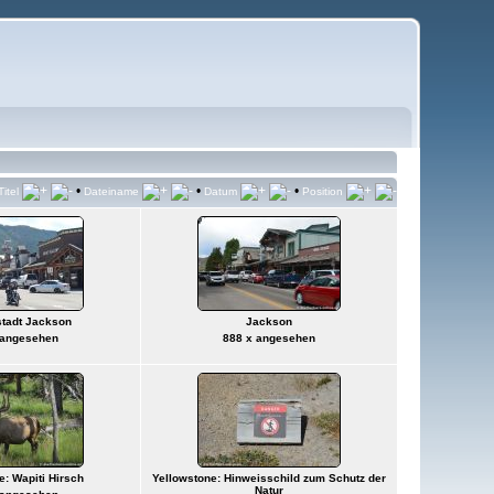
•
•
•
Titel
Dateiname
Datum
Position
tadt Jackson
Jackson
 angesehen
888 x angesehen
e: Wapiti Hirsch
Yellowstone: Hinweisschild zum Schutz der
Natur