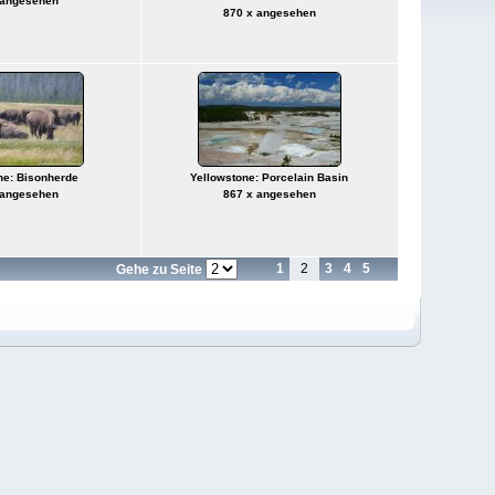
 angesehen
870 x angesehen
ne: Bisonherde
Yellowstone: Porcelain Basin
 angesehen
867 x angesehen
1
2
3
4
5
Gehe zu Seite