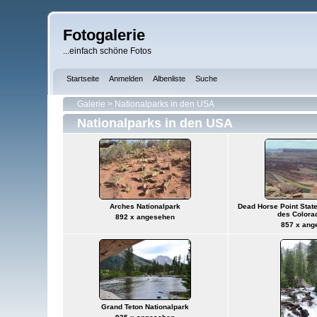
Fotogalerie
...einfach schöne Fotos
Startseite
Anmelden
Albenliste
Suche
Galerie
>
Nationalparks in den USA
Nationalparks in den USA
Arches Nationalpark
Dead Horse Point State
des Colora
892 x angesehen
857 x ang
Grand Teton Nationalpark