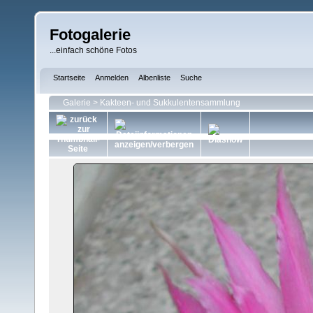
Fotogalerie
...einfach schöne Fotos
Startseite
Anmelden
Albenliste
Suche
Galerie
>
Kakteen- und Sukkulentensammlung