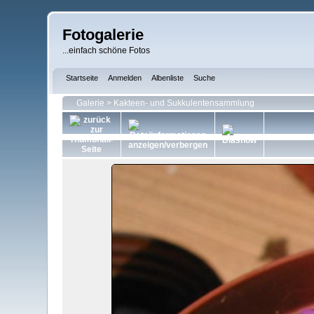
Fotogalerie
...einfach schöne Fotos
Startseite
Anmelden
Albenliste
Suche
Galerie
>
Kakteen- und Sukkulentensammlung